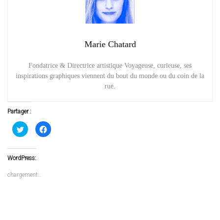
Marie Chatard
Fondatrice & Directrice artistique Voyageuse, curieuse, ses
inspirations graphiques viennent du bout du monde ou du coin de la
rue.
Partager :
Cliquez
Cliquez
pour
pour
partager
partager
sur
sur
Twitter(ouvre
Facebook(ouvre
dans
dans
WordPress:
une
une
nouvelle
nouvelle
fenêtre)
fenêtre)
chargement…