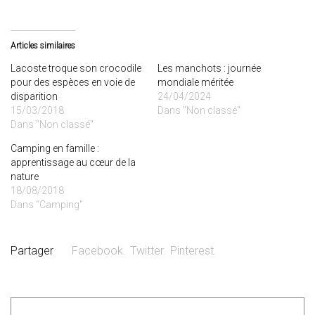
Articles similaires
Lacoste troque son crocodile
Les manchots : journée
pour des espèces en voie de
mondiale méritée
disparition
24/04/2024
15/03/2018
Dans "Non classé"
Dans "Non classé"
Camping en famille :
apprentissage au cœur de la
nature
18/08/2018
Dans "Camping"
Partager
Facebook.
Twitter.
Pinterest.