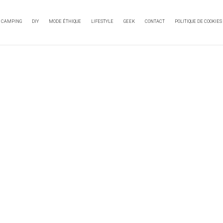
CAMPING
DIY
MODE ÉTHIQUE
LIFESTYLE
GEEK
CONTACT
POLITIQUE DE COOKIES