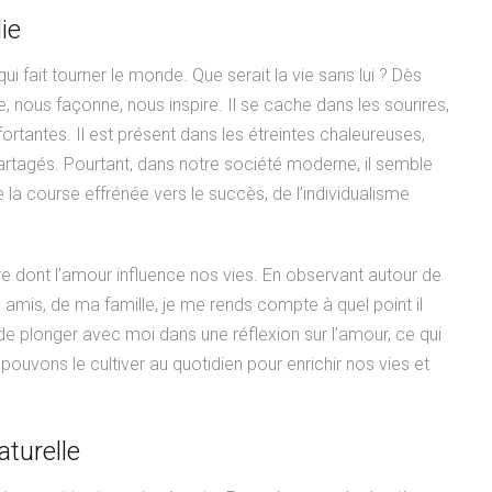
lie
ui fait tourner le monde. Que serait la vie sans lui ? Dès
, nous façonne, nous inspire. Il se cache dans les sourires,
ortantes. Il est présent dans les étreintes chaleureuses,
artagés. Pourtant, dans notre société moderne, il semble
e la course effrénée vers le succès, de l’individualisme
ère dont l’amour influence nos vies. En observant autour de
 amis, de ma famille, je me rends compte à quel point il
 de plonger avec moi dans une réflexion sur l’amour, ce qui
ouvons le cultiver au quotidien pour enrichir nos vies et
aturelle