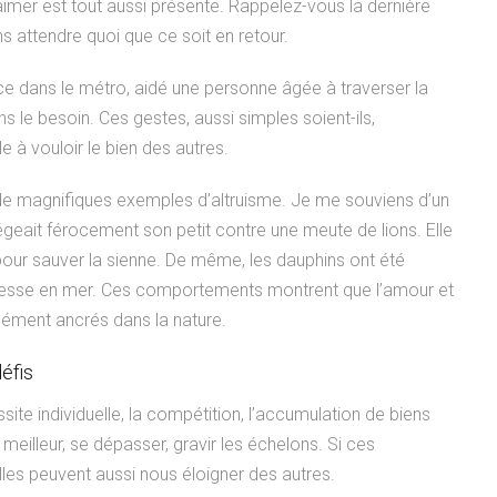
 aimer est tout aussi présente. Rappelez-vous la dernière
s attendre quoi que ce soit en retour.
e dans le métro, aidé une personne âgée à traverser la
 le besoin. Ces gestes, aussi simples soient-ils,
 à vouloir le bien des autres.
de magnifiques exemples d’altruisme. Je me souviens d’un
eait férocement son petit contre une meute de lions. Elle
e pour sauver la sienne. De même, les dauphins ont été
resse en mer. Ces comportements montrent que l’amour et
dément ancrés dans la nature.
éfis
site individuelle, la compétition, l’accumulation de biens
e meilleur, se dépasser, gravir les échelons. Si ces
les peuvent aussi nous éloigner des autres.