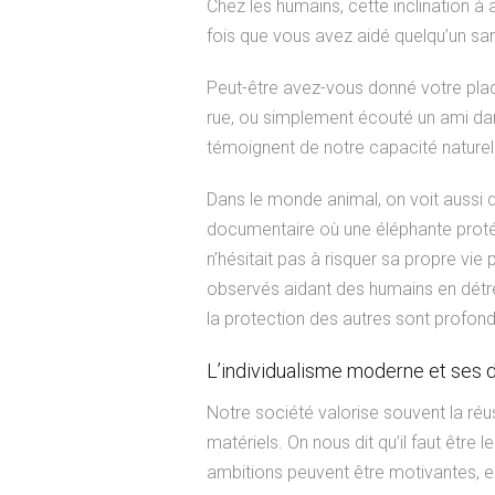
Chez les humains, cette inclination à
fois que vous avez aidé quelqu’un san
Peut-être avez-vous donné votre plac
rue, ou simplement écouté un ami dans
témoignent de notre capacité naturelle
Dans le monde animal, on voit aussi 
documentaire où une éléphante protég
n’hésitait pas à risquer sa propre vi
observés aidant des humains en dét
la protection des autres sont profon
L’individualisme moderne et ses d
Notre société valorise souvent la réus
matériels. On nous dit qu’il faut être l
ambitions peuvent être motivantes, el