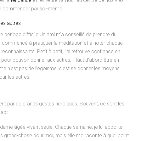
er la
tendance
et remettre l’amour au centre de nos vies ?
 de commencer par soi-même.
es autres
une période difficile Un ami m’a conseillé de prendre du
i commencé à pratiquer la méditation et à noter chaque
 reconnaissante. Petit à petit, j’ai retrouvé confiance en
pour pouvoir donner aux autres, il faut d’abord être en
e n’est pas de l’égoïsme, c’est se donner les moyens
ur les autres.
nt par de grands gestes héroïques. Souvent, ce sont les
pact.
dame âgée vivant seule. Chaque semaine, je lui apporte
pas grand-chose pour moi, mais elle me raconte à quel point